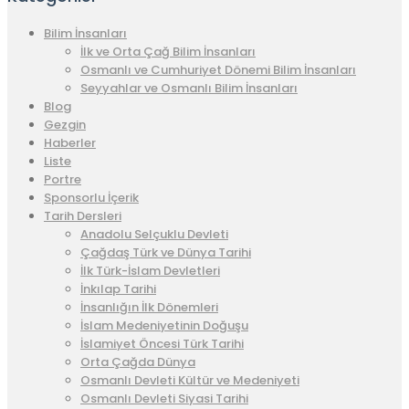
Bilim İnsanları
İlk ve Orta Çağ Bilim İnsanları
Osmanlı ve Cumhuriyet Dönemi Bilim İnsanları
Seyyahlar ve Osmanlı Bilim İnsanları
Blog
Gezgin
Haberler
Liste
Portre
Sponsorlu İçerik
Tarih Dersleri
Anadolu Selçuklu Devleti
Çağdaş Türk ve Dünya Tarihi
İlk Türk-İslam Devletleri
İnkılap Tarihi
İnsanlığın İlk Dönemleri
İslam Medeniyetinin Doğuşu
İslamiyet Öncesi Türk Tarihi
Orta Çağda Dünya
Osmanlı Devleti Kültür ve Medeniyeti
Osmanlı Devleti Siyasi Tarihi