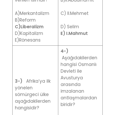
verilen isimdir?
B)II.Abdülhamit
A)Merkantalizm
C) II.Mehmet
B)Reform
C)Liberalizm
D) Selim
D)Kapitalizm
E) I.Mahmut
E)Rönesans
4-)
Aşağıdakilerden
hangisi Osmanlı
Devleti ile
Avusturya
3-)
Afrika’ya ilk
arasında
yönelen
imzalanan
sömürgeci ülke
antlaşmalardan
aşağıdakilerden
biridir?
hangisidir?