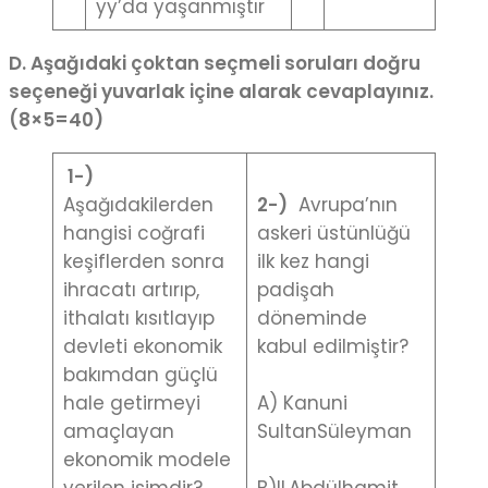
yy’da yaşanmıştır
D. A
ş
a
ğ
ıdaki çoktan seçmeli soruları do
ğ
ru
seçene
ğ
i yuvarlak içine alarak cevaplayınız.
(8×5=40)
1-)
Aşağıdakilerden
2-)
Avrupa’nın
hangisi coğrafi
askeri üstünlüğü
keşiflerden sonra
ilk kez hangi
ihracatı artırıp,
padişah
ithalatı kısıtlayıp
döneminde
devleti ekonomik
kabul edilmiştir?
bakımdan güçlü
hale getirmeyi
A) Kanuni
amaçlayan
SultanSüleyman
ekonomik modele