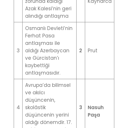
zorunda kaldığı
Kaynarca
Azak Kalesi’nin geri
alındığı antlaşma
Osmanlı Devleti’nin
Ferhat Pasa
antlaşması ile
3
aldığı Azerbaycan
2
Prut
ve Gürcistan’ı
kaybettiği
antlaşmasıdır.
Avrupa’da bilimsel
ve akılcı
düşüncenin,
4
skolâstik
3
Nasuh
düşüncenin yerini
Paşa
aldığı dönemdir. 17.