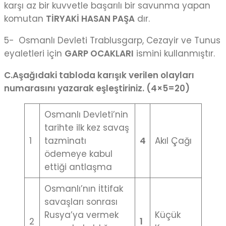
karşı az bir kuvvetle başarılı bir savunma yapan
komutan
TİRYAKİ HASAN PAŞA
dır.
5-
Osmanlı Devleti Trablusgarp, Cezayir ve Tunus
eyaletleri için
GARP OCAKLARI
ismini kullanmıştır.
C.A
ş
a
ğ
ıdaki tabloda karı
ş
ık verilen olayları
numarasını yazarak e
ş
le
ş
tiriniz. (4×5=20)
Osmanlı Devleti’nin
tarihte ilk kez savaş
1
tazminatı
4
Akıl Çağı
ödemeye kabul
ettiği antlaşma
Osmanlı’nın İttifak
savaşları sonrası
Rusya’ya vermek
Küçük
2
1