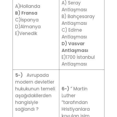
A) Seray
A)Hollanda
Antlaşması
B) Fransa
B) Bahçesaray
C)İspanya
Antlaşması
D)Almanya
C) Edirne
E)Venedik
Antlaşması
D) Vasvar
Antlaşması
E)1700 İstanbul
Antlaşması
5-)
Avrupada
modern devletler
hukukunun temeli
6-)
” Martin
aşağıdakilerden
Luther
hangisiyle
”tarafından
sağlandı ?
Hristiyanlara
koyulan isim