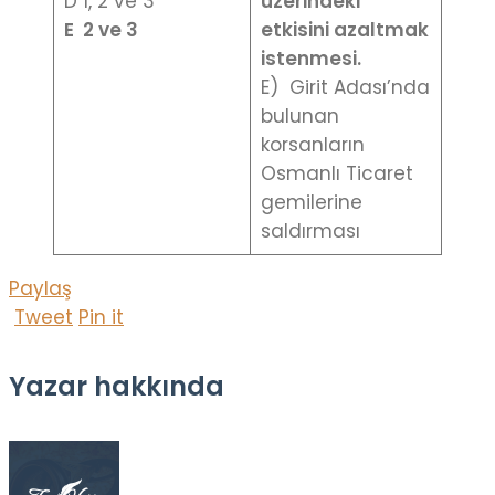
D 1, 2 ve 3
üzerindeki
E 2 ve 3
etkisini azaltmak
istenmesi.
E) Girit Adası’nda
bulunan
korsanların
Osmanlı Ticaret
gemilerine
saldırması
Paylaş
Tweet
Pin it
Yazar hakkında