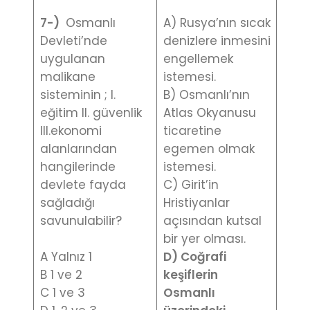
7-)
Osmanlı
A) Rusya’nın sıcak
Devleti’nde
denizlere inmesini
uygulanan
engellemek
malikane
istemesi.
sisteminin ; I.
B) Osmanlı’nın
eğitim II. güvenlik
Atlas Okyanusu
III.ekonomi
ticaretine
alanlarından
egemen olmak
hangilerinde
istemesi.
devlete fayda
C) Girit’in
sağladığı
Hristiyanlar
savunulabilir?
açısından kutsal
bir yer olması.
A Yalnız 1
D) Coğrafi
B 1 ve 2
keşiflerin
C 1 ve 3
Osmanlı