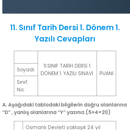
11. Sınıf Tarih Dersi 1. Dönem 1.
Yazılı Cevapları
11.SINIF TARİH DERSİ 1.
Soyadı:
DÖNEM 1. YAZILI SINAVI
PUANI
Sınıf:
No:
A. A
ş
a
ğ
ıdaki tablodaki bilgilerin do
ğ
ru olanlarına
“D” , yanlı
ş
olanlarına “Y” yazınız.(5×4=20)
Osmanlı Devleti yaklaşık 24 yıl