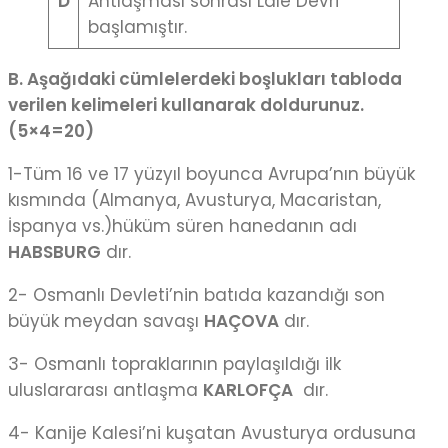
D
Antlaşması sonrası Lale Devri
başlamıştır.
B. A
ş
a
ğ
ıdaki cümlelerdeki bo
ş
lukları tabloda
verilen kelimeleri kullanarak doldurunuz.
(5×4=20)
1-Tüm 16 ve 17 yüzyıl boyunca Avrupa’nın büyük
kısmında (Almanya, Avusturya, Macaristan,
İspanya vs.)hüküm süren hanedanın adı
HABSBURG
dır.
2- Osmanlı Devleti’nin batıda kazandığı son
büyük meydan savaşı
HAÇOVA
dır.
3- Osmanlı topraklarının paylaşıldığı ilk
uluslararası antlaşma
KARLOFÇA
dır.
4- Kanije Kalesi’ni kuşatan Avusturya ordusuna