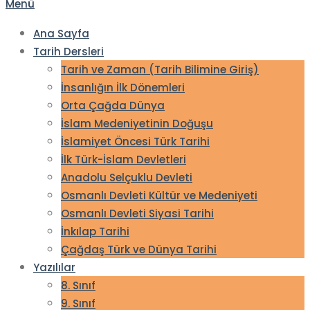
Menü
Ana Sayfa
Tarih Dersleri
Tarih ve Zaman (Tarih Bilimine Giriş)
İnsanlığın İlk Dönemleri
Orta Çağda Dünya
İslam Medeniyetinin Doğuşu
İslamiyet Öncesi Türk Tarihi
İlk Türk-İslam Devletleri
Anadolu Selçuklu Devleti
Osmanlı Devleti Kültür ve Medeniyeti
Osmanlı Devleti Siyasi Tarihi
İnkılap Tarihi
Çağdaş Türk ve Dünya Tarihi
Yazılılar
8. Sınıf
9. Sınıf