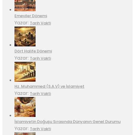
Emeviler Dönemi
Yazar:
Tarih Vakti
Dört Halife Dönemi
Yazar:
Tarih Vakti
Hz. Muhammed (S.A.V) ve İslamiyet
Yazar:
Tarih Vakti
İslamiyetin Doğuşu Sırasında Dünyanın Genel Durumu
Yazar:
Tarih Vakti