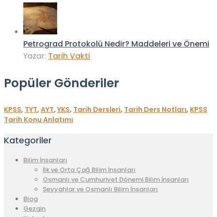
Petrograd Protokolü Nedir? Maddeleri ve Önemi
Yazar:
Tarih Vakti
Popüler Gönderiler
KPSS
,
TYT
,
AYT
,
YKS
,
Tarih Dersleri
,
Tarih Ders Notları
,
KPSS
Tarih Konu Anlatımı
Kategoriler
Bilim İnsanları
İlk ve Orta Çağ Bilim İnsanları
Osmanlı ve Cumhuriyet Dönemi Bilim İnsanları
Seyyahlar ve Osmanlı Bilim İnsanları
Blog
Gezgin