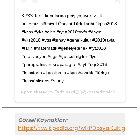
KPSS Tarih konularına giriş yapıyoruz. İlk
ünitemiz İslâmiyet Öncesi Türk Tarihi #kpss2018
#kpss #yks #ales #tyt #2018tayfa #ösym
#yks2018 #ygs #sınav #genelkültür #2019tayfa
#tarih #matematik #genelyetenek #tyt2018
#motivasyon #dgs #güncelbilgiler #lys
#paragrafinsifresi #paragraf #ayt #dgs2018
#kpsstarih #kpsslisans #kpsshazırlık #türkçe
#kpssönlisans #study
A post shared by
Tarih Vakti⏰
(@kpsstarihvakti) on
Oct 24, 
Görsel Kaynakları:
https://tr.wikipedia.org/wiki/Dosya:Kultigi