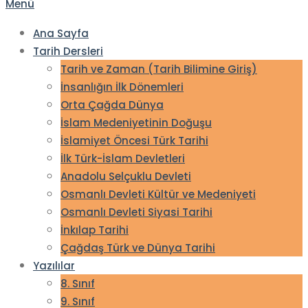
Menü
Ana Sayfa
Tarih Dersleri
Tarih ve Zaman (Tarih Bilimine Giriş)
İnsanlığın İlk Dönemleri
Orta Çağda Dünya
İslam Medeniyetinin Doğuşu
İslamiyet Öncesi Türk Tarihi
İlk Türk-İslam Devletleri
Anadolu Selçuklu Devleti
Osmanlı Devleti Kültür ve Medeniyeti
Osmanlı Devleti Siyasi Tarihi
İnkılap Tarihi
Çağdaş Türk ve Dünya Tarihi
Yazılılar
8. Sınıf
9. Sınıf