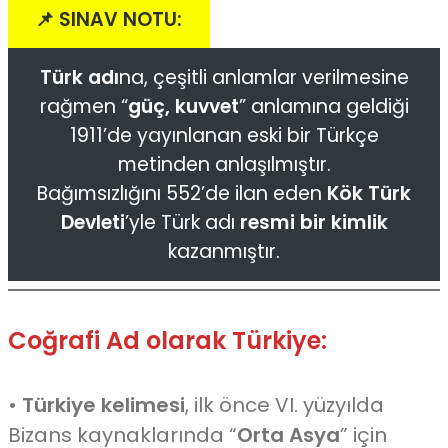
📌 SINAV NOTU:
Türk adı
na, çeşitli anlamlar verilmesine
rağmen “
güç, kuvvet
” anlamına geldiği
1911’de yayınlanan eski bir Türkçe
metinden anlaşılmıştır.
Bağımsızlığını 552’de ilan eden
Kök Türk
Devleti
’yle Türk adı
resmi bir kimlik
kazanmıştır.
Coğrafi Ad olarak Türkiye:
•
Türkiye kelimesi
, ilk önce VI. yüzyılda
Bizans kaynaklarında “
Orta Asya
” için