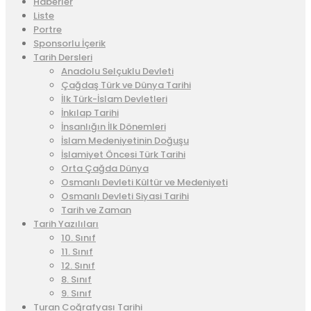
Haberler
Liste
Portre
Sponsorlu İçerik
Tarih Dersleri
Anadolu Selçuklu Devleti
Çağdaş Türk ve Dünya Tarihi
İlk Türk-İslam Devletleri
İnkılap Tarihi
İnsanlığın İlk Dönemleri
İslam Medeniyetinin Doğuşu
İslamiyet Öncesi Türk Tarihi
Orta Çağda Dünya
Osmanlı Devleti Kültür ve Medeniyeti
Osmanlı Devleti Siyasi Tarihi
Tarih ve Zaman
Tarih Yazılıları
10. Sınıf
11. Sınıf
12. Sınıf
8. Sınıf
9. Sınıf
Turan Coğrafyası Tarihi