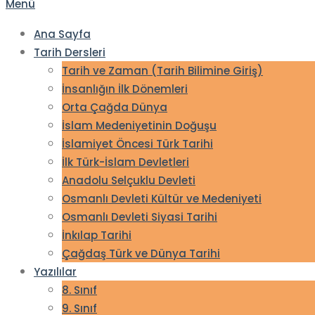
Menü
Ana Sayfa
Tarih Dersleri
Tarih ve Zaman (Tarih Bilimine Giriş)
İnsanlığın İlk Dönemleri
Orta Çağda Dünya
İslam Medeniyetinin Doğuşu
İslamiyet Öncesi Türk Tarihi
İlk Türk-İslam Devletleri
Anadolu Selçuklu Devleti
Osmanlı Devleti Kültür ve Medeniyeti
Osmanlı Devleti Siyasi Tarihi
İnkılap Tarihi
Çağdaş Türk ve Dünya Tarihi
Yazılılar
8. Sınıf
9. Sınıf