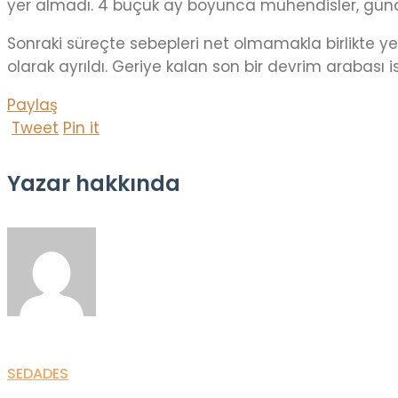
yer almadı. 4 buçuk ay boyunca mühendisler, günd
Sonraki süreçte sebepleri net olmamakla birlikte ye
olarak ayrıldı. Geriye kalan son bir devrim araba
Paylaş
Tweet
Pin it
Yazar hakkında
SEDADES