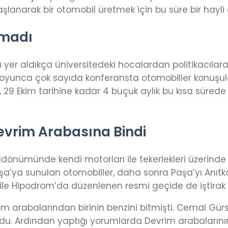
aşlanarak bir otomobil üretmek için bu süre bir hayli 
nmadı
ğı yer aldıkça üniversitedeki hocalardan politikacıl
boyunca çok sayıda konferansta otomobiller konuşuldu
9 Ekim tarihine kadar 4 buçuk aylık bu kısa sürede sıf
vrim Arabasına Bindi
ldönümünde kendi motorları ile tekerlekleri üzerinde 
a sunulan otomobiller, daha sonra Paşa’yı Anıtkab
ile Hipodrom’da düzenlenen resmi geçide de iştirak e
rim arabalarından birinin benzini bitmişti. Cemal Gürs
 oldu. Ardından yaptığı yorumlarda Devrim arabalarının