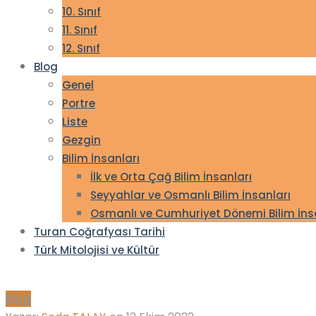
10. Sınıf
11. Sınıf
12. Sınıf
Blog
Genel
Portre
Liste
Gezgin
Bilim İnsanları
İlk ve Orta Çağ Bilim İnsanları
Seyyahlar ve Osmanlı Bilim İnsanları
Osmanlı ve Cumhuriyet Dönemi Bilim İns
Turan Coğrafyası Tarihi
Türk Mitolojisi ve Kültür
Blog