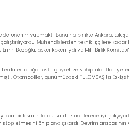
 onarım yapmaktı. Bununla birlikte Ankara, Eskişehi
 çalıştırılıyordu. Mühendislerden teknik işçilere kadar
 Bozoğlu, asker kökenliydi ve Milli Birlik Komitesi’
erdikleri olağanüstü gayret ve sahip oldukları yete
ıştı. Otomobiller, günümüzdeki TÜLOMSAŞ’ta Eskişeh
 yolun bir kısmında dursa da son derece iyi çalışıyo
stop etmesini ön plana çıkardı. Devrim arabasının Anıt