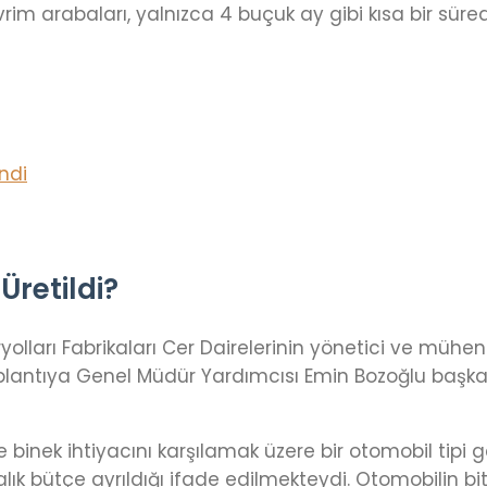
im arabaları, yalnızca 4 buçuk ay gibi kısa bir sürede 
ndi
Üretildi?
yolları Fabrikaları Cer Dairelerinin yönetici ve mühen
plantıya Genel Müdür Yardımcısı Emin Bozoğlu başkanl
nek ihtiyacını karşılamak üzere bir otomobil tipi g
Liralık bütçe ayrıldığı ifade edilmekteydi. Otomobilin 