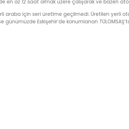
e en az 12 saat olmak üzere çalışarak ve bazen at
rli araba için seri üretime geçilmedi. Üretilen yerli
sı ise günümüzde Eskişehir’de konumlanan TÜLOMSAŞ’t