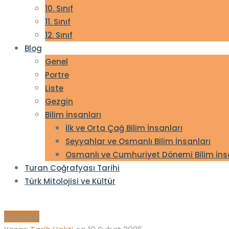
10. Sınıf
11. Sınıf
12. Sınıf
Blog
Genel
Portre
Liste
Gezgin
Bilim İnsanları
İlk ve Orta Çağ Bilim İnsanları
Seyyahlar ve Osmanlı Bilim İnsanları
Osmanlı ve Cumhuriyet Dönemi Bilim İns
Turan Coğrafyası Tarihi
Türk Mitolojisi ve Kültür
Haberler