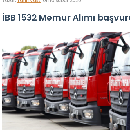
Yazar:
Tarih Vakti
on
10 Şubat 2025
İBB 1532 Memur Alımı başvurusu