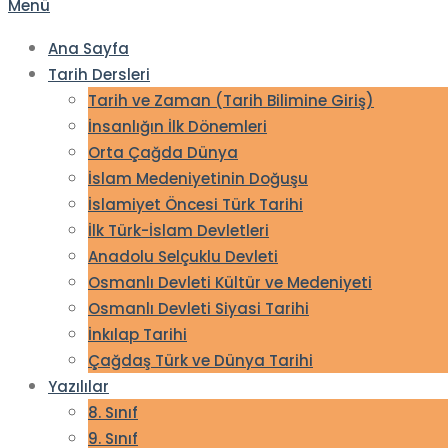
Menü
Ana Sayfa
Tarih Dersleri
Tarih ve Zaman (Tarih Bilimine Giriş)
İnsanlığın İlk Dönemleri
Orta Çağda Dünya
İslam Medeniyetinin Doğuşu
İslamiyet Öncesi Türk Tarihi
İlk Türk-İslam Devletleri
Anadolu Selçuklu Devleti
Osmanlı Devleti Kültür ve Medeniyeti
Osmanlı Devleti Siyasi Tarihi
İnkılap Tarihi
Çağdaş Türk ve Dünya Tarihi
Yazılılar
8. Sınıf
9. Sınıf