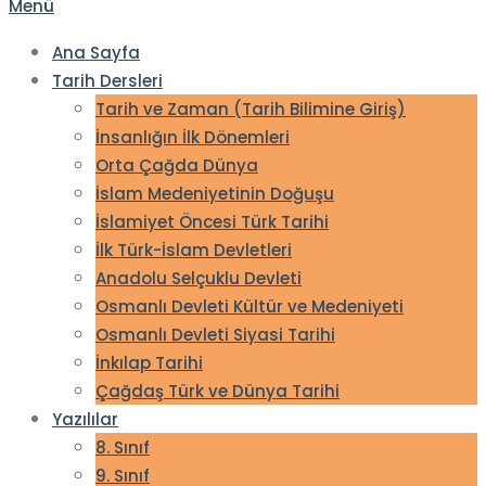
Menü
Ana Sayfa
Tarih Dersleri
Tarih ve Zaman (Tarih Bilimine Giriş)
İnsanlığın İlk Dönemleri
Orta Çağda Dünya
İslam Medeniyetinin Doğuşu
İslamiyet Öncesi Türk Tarihi
İlk Türk-İslam Devletleri
Anadolu Selçuklu Devleti
Osmanlı Devleti Kültür ve Medeniyeti
Osmanlı Devleti Siyasi Tarihi
İnkılap Tarihi
Çağdaş Türk ve Dünya Tarihi
Yazılılar
8. Sınıf
9. Sınıf