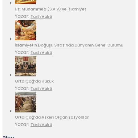
Hz. Muhammed (S.A.V) ve İslamiyet
Yazar:
Tarih Vakti
İslamiyetin Doğuşu Sırasında Dünyanın Genel Durumu
Yazar:
Tarih Vakti
Orta Çağ’da Hukuk
Yazar:
Tarih Vakti
Orta Çağ’da Askeri Organizasyonlar
Yazar:
Tarih Vakti
Blog