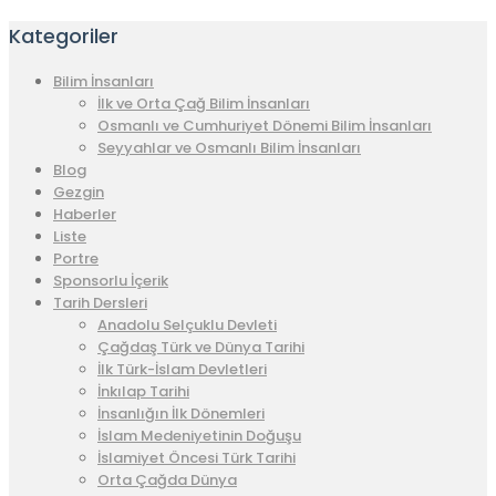
Kategoriler
Bilim İnsanları
İlk ve Orta Çağ Bilim İnsanları
Osmanlı ve Cumhuriyet Dönemi Bilim İnsanları
Seyyahlar ve Osmanlı Bilim İnsanları
Blog
Gezgin
Haberler
Liste
Portre
Sponsorlu İçerik
Tarih Dersleri
Anadolu Selçuklu Devleti
Çağdaş Türk ve Dünya Tarihi
İlk Türk-İslam Devletleri
İnkılap Tarihi
İnsanlığın İlk Dönemleri
İslam Medeniyetinin Doğuşu
İslamiyet Öncesi Türk Tarihi
Orta Çağda Dünya