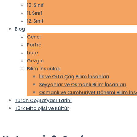
10. Sınıf
11. Sınıf
12. Sınıf
Blog
Genel
Portre
Liste
Gezgin
Bilim İnsanları
İlk ve Orta Çağ Bilim İnsanları
Seyyahlar ve Osmanlı Bilim İnsanları
Osmanlı ve Cumhuriyet Dönemi Bilim İns
Turan Coğrafyası Tarihi
Türk Mitolojisi ve Kültür