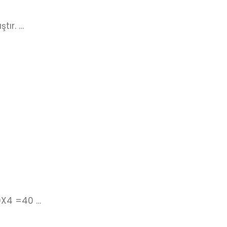
tır. …
10X4 =40 …