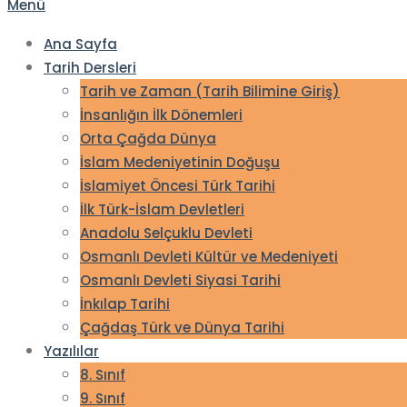
Menü
Ana Sayfa
Tarih Dersleri
Tarih ve Zaman (Tarih Bilimine Giriş)
İnsanlığın İlk Dönemleri
Orta Çağda Dünya
İslam Medeniyetinin Doğuşu
İslamiyet Öncesi Türk Tarihi
İlk Türk-İslam Devletleri
Anadolu Selçuklu Devleti
Osmanlı Devleti Kültür ve Medeniyeti
Osmanlı Devleti Siyasi Tarihi
İnkılap Tarihi
Çağdaş Türk ve Dünya Tarihi
Yazılılar
8. Sınıf
9. Sınıf