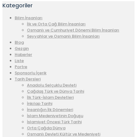
Kategoriler
Bilim İnsanları
İlk ve Orta Çağ Bilim İnsanları
Osmanlı ve Cumhuriyet Dönemi Bilim İnsanları
Seyyahlar ve Osmanlı Bilim İnsanları
Blog
Gezgin
Haberler
Liste
Portre
Sponsorlu İçerik
Tarih Dersleri
Anadolu Selçuklu Devleti
Çağdaş Türk ve Dünya Tarihi
İlk Türk-İslam Devletleri
İnkılap Tarihi
İnsanlığın İlk Dönemleri
İslam Medeniyetinin Doğuşu
İslamiyet Öncesi Türk Tarihi
Orta Çağda Dünya
Osmanlı Devleti Kültür ve Medeniyeti