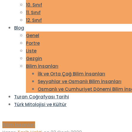
10. Sınıf
11. Sınıf
12. Sınıf
Blog
Genel
Portre
Liste
Gezgin
Bilim İnsanları
İlk ve Orta Çağ Bilim İnsanları
Seyyahlar ve Osmanlı Bilim İnsanları
Osmanlı ve Cumhuriyet Dönemi Bilim İns
Turan Coğrafyası Tarihi
Türk Mitolojisi ve Kültür
Bilim İnsanları