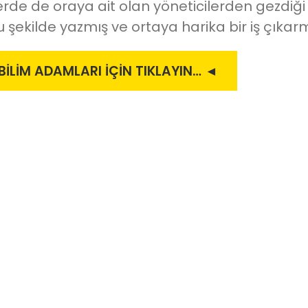
yerde de oraya ait olan yöneticilerden gezdiği 
u şekilde yazmış ve ortaya harika bir iş çıkarmı
İLİM ADAMLARI İÇİN TIKLAYIN… ◄