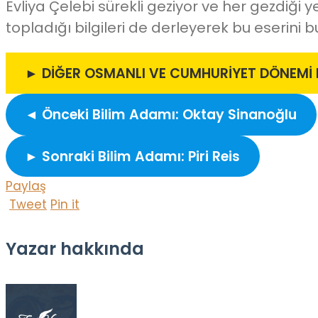
Evliya Çelebi sürekli geziyor ve her gezdiği 
topladığı bilgileri de derleyerek bu eserini b
► DİĞER OSMANLI VE CUMHURİYET DÖNEMİ B
◄ Önceki Bilim Adamı: Oktay Sinanoğlu
► Sonraki Bilim Adamı: Piri Reis
Paylaş
Tweet
Pin it
Yazar hakkında