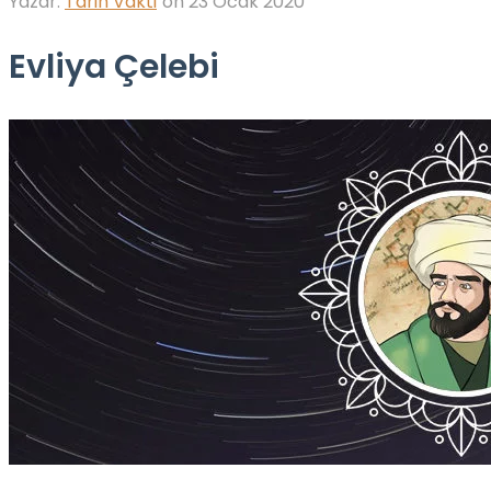
Yazar:
Tarih Vakti
on
23 Ocak 2020
Evliya Çelebi