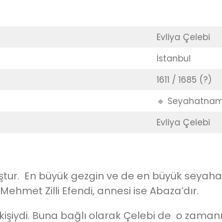
Evliya Çelebi
İstanbul
1611 / 1685 (?)
🔹 Seyahatna
Evliya Çelebi
ştur. En büyük gezgin ve de en büyük seyahat 
hmet Zilli Efendi, annesi ise Abaza’dır.
 kişiydi. Buna bağlı olarak Çelebi de o zama