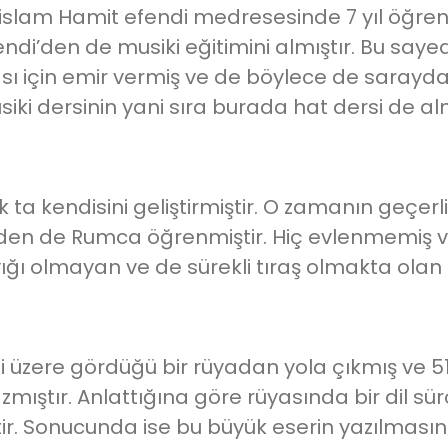
ülislam Hamit efendi medresesinde 7 yıl öğr
’den de musiki eğitimini almıştır. Bu sayede 
sı için emir vermiş ve de böylece de sarayda
iki dersinin yani sıra burada hat dersi de alm
rak ta kendisini geliştirmiştir. O zamanın geçer
şiden de Rumca öğrenmiştir. Hiç evlenmemiş 
yığı olmayan ve de sürekli tıraş olmakta olan b
üzere gördüğü bir rüyadan yola çıkmış ve 51 
ştır. Anlattığına göre rüyasında bir dil sür
ir. Sonucunda ise bu büyük eserin yazılmasına