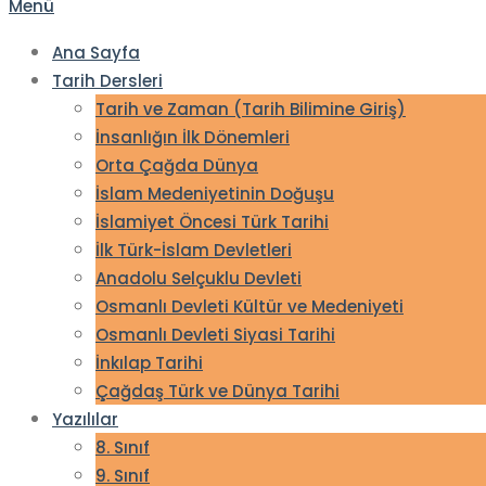
Menü
Ana Sayfa
Tarih Dersleri
Tarih ve Zaman (Tarih Bilimine Giriş)
İnsanlığın İlk Dönemleri
Orta Çağda Dünya
İslam Medeniyetinin Doğuşu
İslamiyet Öncesi Türk Tarihi
İlk Türk-İslam Devletleri
Anadolu Selçuklu Devleti
Osmanlı Devleti Kültür ve Medeniyeti
Osmanlı Devleti Siyasi Tarihi
İnkılap Tarihi
Çağdaş Türk ve Dünya Tarihi
Yazılılar
8. Sınıf
9. Sınıf