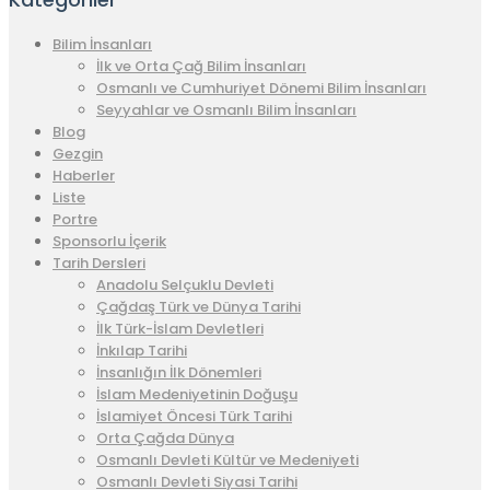
Bilim İnsanları
İlk ve Orta Çağ Bilim İnsanları
Osmanlı ve Cumhuriyet Dönemi Bilim İnsanları
Seyyahlar ve Osmanlı Bilim İnsanları
Blog
Gezgin
Haberler
Liste
Portre
Sponsorlu İçerik
Tarih Dersleri
Anadolu Selçuklu Devleti
Çağdaş Türk ve Dünya Tarihi
İlk Türk-İslam Devletleri
İnkılap Tarihi
İnsanlığın İlk Dönemleri
İslam Medeniyetinin Doğuşu
İslamiyet Öncesi Türk Tarihi
Orta Çağda Dünya
Osmanlı Devleti Kültür ve Medeniyeti
Osmanlı Devleti Siyasi Tarihi