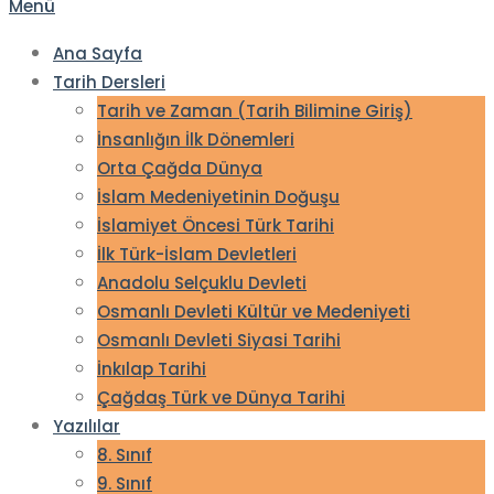
Menü
Ana Sayfa
Tarih Dersleri
Tarih ve Zaman (Tarih Bilimine Giriş)
İnsanlığın İlk Dönemleri
Orta Çağda Dünya
İslam Medeniyetinin Doğuşu
İslamiyet Öncesi Türk Tarihi
İlk Türk-İslam Devletleri
Anadolu Selçuklu Devleti
Osmanlı Devleti Kültür ve Medeniyeti
Osmanlı Devleti Siyasi Tarihi
İnkılap Tarihi
Çağdaş Türk ve Dünya Tarihi
Yazılılar
8. Sınıf
9. Sınıf