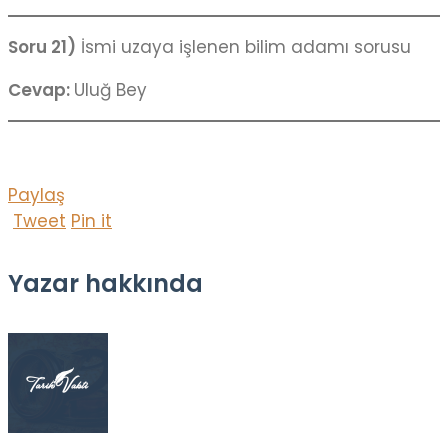
Soru 21)
İsmi uzaya işlenen bilim adamı sorusu
Cevap:
Uluğ Bey
Paylaş
Tweet
Pin it
Yazar hakkında