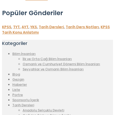
Popüler Gönderiler
KPSS
,
TYT
,
AYT
,
YKS
,
Tarih Dersleri
,
Tarih Ders Notları
,
KPSS
Tarih Konu Anlatımı
Kategoriler
Bilim İnsanları
İlk ve Orta Çağ Bilim İnsanları
Osmanlı ve Cumhuriyet Dönemi Bilim İnsanları
Seyyahlar ve Osmanlı Bilim İnsanları
Blog
Gezgin
Haberler
Liste
Portre
Sponsorlu İçerik
Tarih Dersleri
Anadolu Selçuklu Devleti