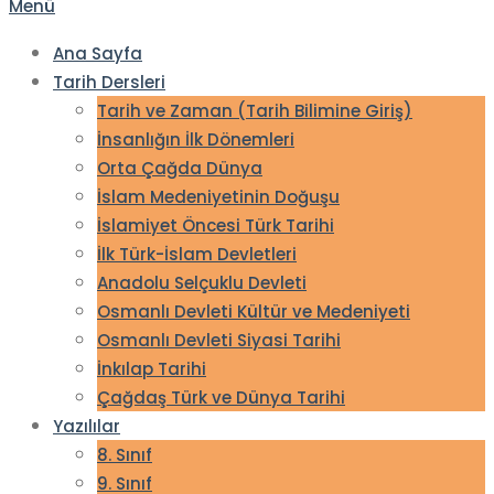
Menü
Ana Sayfa
Tarih Dersleri
Tarih ve Zaman (Tarih Bilimine Giriş)
İnsanlığın İlk Dönemleri
Orta Çağda Dünya
İslam Medeniyetinin Doğuşu
İslamiyet Öncesi Türk Tarihi
İlk Türk-İslam Devletleri
Anadolu Selçuklu Devleti
Osmanlı Devleti Kültür ve Medeniyeti
Osmanlı Devleti Siyasi Tarihi
İnkılap Tarihi
Çağdaş Türk ve Dünya Tarihi
Yazılılar
8. Sınıf
9. Sınıf