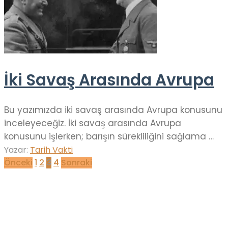
İki Savaş Arasında Avrupa
Bu yazımızda iki savaş arasında Avrupa konusunu
inceleyeceğiz. İki savaş arasında Avrupa
konusunu işlerken; barışın sürekliliğini sağlama …
Yazar:
Tarih Vakti
Yazı
Önceki
1
2
3
4
Sonraki
sayfalaması