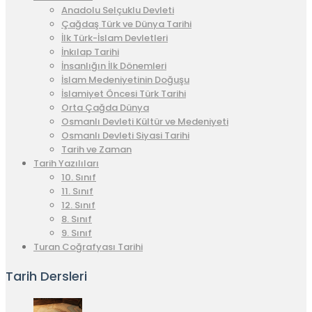
Anadolu Selçuklu Devleti
Çağdaş Türk ve Dünya Tarihi
İlk Türk-İslam Devletleri
İnkılap Tarihi
İnsanlığın İlk Dönemleri
İslam Medeniyetinin Doğuşu
İslamiyet Öncesi Türk Tarihi
Orta Çağda Dünya
Osmanlı Devleti Kültür ve Medeniyeti
Osmanlı Devleti Siyasi Tarihi
Tarih ve Zaman
Tarih Yazılıları
10. Sınıf
11. Sınıf
12. Sınıf
8. Sınıf
9. Sınıf
Turan Coğrafyası Tarihi
Tarih Dersleri