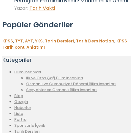
Petrograd Protokolü Nedir? Maddeleri ve Önemi
Yazar:
Tarih Vakti
Popüler Gönderiler
KPSS
,
TYT
,
AYT
,
YKS
,
Tarih Dersleri
,
Tarih Ders Notları
,
KPSS
Tarih Konu Anlatımı
Kategoriler
Bilim İnsanları
İlk ve Orta Çağ Bilim İnsanları
Osmanlı ve Cumhuriyet Dönemi Bilim İnsanları
Seyyahlar ve Osmanlı Bilim İnsanları
Blog
Gezgin
Haberler
Liste
Portre
Sponsorlu İçerik
Tarih Dersleri