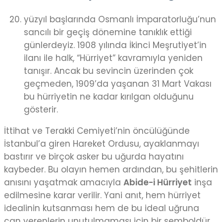
yüzyıl başlarında Osmanlı İmparatorluğu’nun
sancılı bir geçiş dönemine tanıklık ettiği
günlerdeyiz. 1908 yılında İkinci Meşrutiyet’in
ilanı ile halk, “Hürriyet” kavramıyla yeniden
tanışır. Ancak bu sevincin üzerinden çok
geçmeden, 1909’da yaşanan 31 Mart Vakası
bu hürriyetin ne kadar kırılgan olduğunu
gösterir.
İttihat ve Terakki Cemiyeti’nin öncülüğünde
İstanbul’a giren Hareket Ordusu, ayaklanmayı
bastırır ve birçok asker bu uğurda hayatını
kaybeder. Bu olayın hemen ardından, bu şehitlerin
anısını yaşatmak amacıyla
Abide-i Hürriyet
inşa
edilmesine karar verilir. Yani anıt, hem hürriyet
idealinin kutsanması hem de bu ideal uğruna
can verenlerin unutulmaması için bir semboldür.