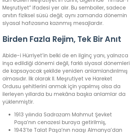
ilan edilen Meşrutiyet’in tarihi, diğerinde “Timsal-i
Meşrutiyet” ifadesi yer alır. Bu semboller, sadece
anıtın fiziksel süsü değil; aynı zamanda dönemin
siyasal hafızasına kazınmış mesajlardır.
Birden Fazla Rejim, Tek Bir Anıt
Abide-i Hürriyet’in belki de en ilginç yanı, yalnızca
inşa edildiği dönemi değil, farklı siyasal dönemleri
de kapsayacak şekilde yeniden anlamlandırılmış
olmasıdır. İlk olarak II. Meşrutiyet ve Hareket
Ordusu şehitlerini anmak için yapılmış olsa da
ilerleyen yıllarda bu mekâna başka anlamlar da
yüklenmiştir.
1913 yılında Sadrazam Mahmut Şevket
Paşa’nın cenazesi buraya getirilmiş,
1943’te Talat Paşa’nın naaşı Almanya’dan