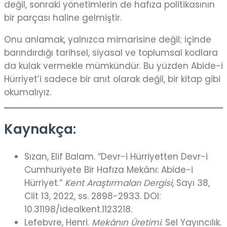
değil, sonraki yönetimlerin de hafıza politikasının
bir parçası haline gelmiştir.
Onu anlamak, yalnızca mimarisine değil; içinde
barındırdığı tarihsel, siyasal ve toplumsal kodlara
da kulak vermekle mümkündür. Bu yüzden Abide-i
Hürriyet’i sadece bir anıt olarak değil, bir kitap gibi
okumalıyız.
Kaynakça:
Sızan, Elif Balam. “Devr-i Hürriyetten Devr-i
Cumhuriyete Bir Hafıza Mekânı: Abide-i
Hürriyet.”
Kent Araştırmaları Dergisi
, Sayı 38,
Cilt 13, 2022, ss. 2898-2933. DOI:
10.31198/idealkent.1123218.
Lefebvre, Henri.
Mekânın Üretimi
. Sel Yayıncılık.