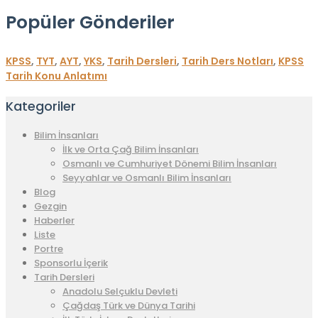
Popüler Gönderiler
KPSS
,
TYT
,
AYT
,
YKS
,
Tarih Dersleri
,
Tarih Ders Notları
,
KPSS
Tarih Konu Anlatımı
Kategoriler
Bilim İnsanları
İlk ve Orta Çağ Bilim İnsanları
Osmanlı ve Cumhuriyet Dönemi Bilim İnsanları
Seyyahlar ve Osmanlı Bilim İnsanları
Blog
Gezgin
Haberler
Liste
Portre
Sponsorlu İçerik
Tarih Dersleri
Anadolu Selçuklu Devleti
Çağdaş Türk ve Dünya Tarihi