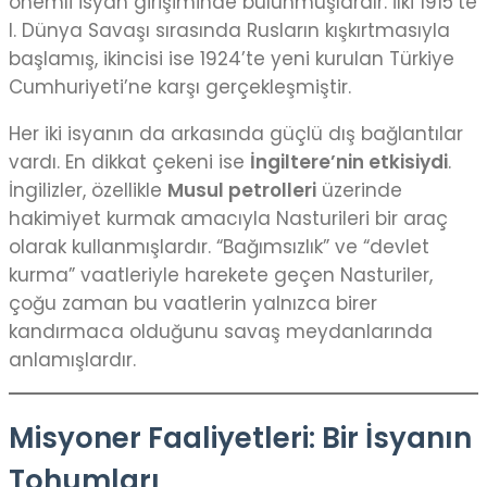
önemli isyan girişiminde bulunmuşlardır. İlki 1915’te
I. Dünya Savaşı sırasında Rusların kışkırtmasıyla
başlamış, ikincisi ise 1924’te yeni kurulan Türkiye
Cumhuriyeti’ne karşı gerçekleşmiştir.
Her iki isyanın da arkasında güçlü dış bağlantılar
vardı. En dikkat çekeni ise
İngiltere’nin etkisiydi
.
İngilizler, özellikle
Musul petrolleri
üzerinde
hakimiyet kurmak amacıyla Nasturileri bir araç
olarak kullanmışlardır. “Bağımsızlık” ve “devlet
kurma” vaatleriyle harekete geçen Nasturiler,
çoğu zaman bu vaatlerin yalnızca birer
kandırmaca olduğunu savaş meydanlarında
anlamışlardır.
Misyoner Faaliyetleri: Bir İsyanın
Tohumları