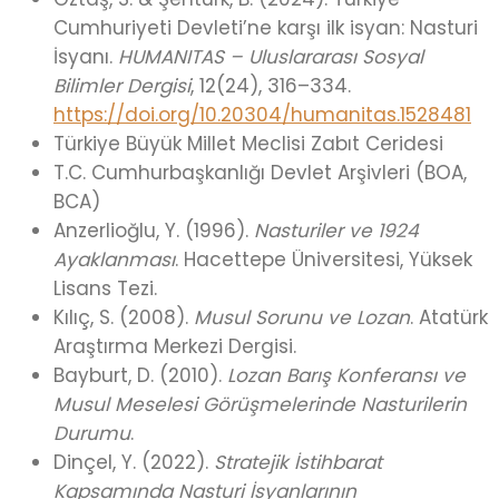
Cumhuriyeti Devleti’ne karşı ilk isyan: Nasturi
İsyanı.
HUMANITAS – Uluslararası Sosyal
Bilimler Dergisi
, 12(24), 316–334.
https://doi.org/10.20304/humanitas.1528481
Türkiye Büyük Millet Meclisi Zabıt Ceridesi
T.C. Cumhurbaşkanlığı Devlet Arşivleri (BOA,
BCA)
Anzerlioğlu, Y. (1996).
Nasturiler ve 1924
Ayaklanması
. Hacettepe Üniversitesi, Yüksek
Lisans Tezi.
Kılıç, S. (2008).
Musul Sorunu ve Lozan
. Atatürk
Araştırma Merkezi Dergisi.
Bayburt, D. (2010).
Lozan Barış Konferansı ve
Musul Meselesi Görüşmelerinde Nasturilerin
Durumu
.
Dinçel, Y. (2022).
Stratejik İstihbarat
Kapsamında Nasturi İsyanlarının