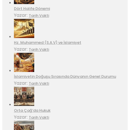
Dört Halife Dönemi
Yazar:
Tarih Vakti
Hz. Muhammed (S.A.V) ve İslamiyet
Yazar:
Tarih Vakti
İslamiyetin Doğuşu Sırasında Dünyanın Genel Durumu
Yazar:
Tarih Vakti
Orta Çağ’da Hukuk
Yazar:
Tarih Vakti