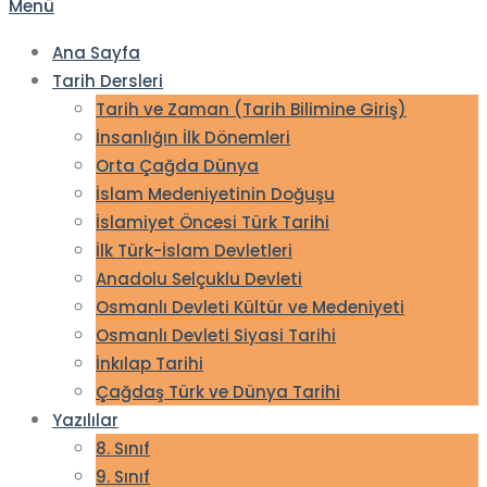
Menü
Ana Sayfa
Tarih Dersleri
Tarih ve Zaman (Tarih Bilimine Giriş)
İnsanlığın İlk Dönemleri
Orta Çağda Dünya
İslam Medeniyetinin Doğuşu
İslamiyet Öncesi Türk Tarihi
İlk Türk-İslam Devletleri
Anadolu Selçuklu Devleti
Osmanlı Devleti Kültür ve Medeniyeti
Osmanlı Devleti Siyasi Tarihi
İnkılap Tarihi
Çağdaş Türk ve Dünya Tarihi
Yazılılar
8. Sınıf
9. Sınıf