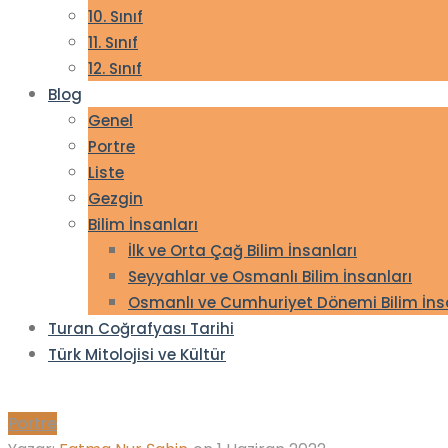
10. Sınıf
11. Sınıf
12. Sınıf
Blog
Genel
Portre
Liste
Gezgin
Bilim İnsanları
İlk ve Orta Çağ Bilim İnsanları
Seyyahlar ve Osmanlı Bilim İnsanları
Osmanlı ve Cumhuriyet Dönemi Bilim İns
Turan Coğrafyası Tarihi
Türk Mitolojisi ve Kültür
Portre