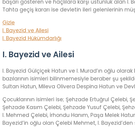
başarı gösteren ve haçlılara karşı üstünlük alan I
Tahta geçiş kararı ise devletin ileri gelenlerinin müşte
Gizle
I. Bayezid ve Ailesi
I. Bayezid Hükümdarlığı
I. Bayezid ve Ailesi
I. Bayezid Gülçiçek Hatun ve I. Murad’ın oğlu olarak
bazılarının isimleri bilinmemesiyle beraber şu şeki
Sultan Hatun, Mileva Olivera Despina Hatun ve Devle
Çocuklarının isimleri ise; Şehzade Ertuğrul Çelebi
Şehzade Kasım Çelebi, Şehzade Yusuf Çelebi, Şehz
I. Mehmed Çelebi, İrhondu Hanım, Paşa Melek Hatun
Bayezid’in oğlu olan Çelebi Mehmet, I. Bayezid’den