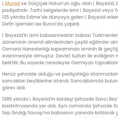
I. Murad
ve Gülçiçek Hatun’un oğlu olan I. Bayezi
padişahıdır. Tarihi belgelerde ismi I. Bayezid veya Y
135 yılında Edirne’de dünyaya gelen I. Bayezid erke
Defin işlemleri ise Bursa’da yapıldı.
I. Bayezid’in ismi babaannesinin babası Türkmenlerin
döneminin önemli alimlerinden çeşitli eğitimler alm
Osmanlı Hanedanlığı kapsamında isminin ilk geçtiği
evlenmesiyle olmuştur. Devlet Sultan ile evliliğinin n
belirtilir. Bu sayede neredeyse Germiyan topraklarını
Henüz şehzade olduğu ve padişahlığa atanmadan önc
sancakları beyliklerine atandı. Sancaklarında bulun
görev aldı.
1385 yılında I. Bayezid’in kardeşi Şehzade Savcı B
bastırılmasında yer aldı. Aynı zamanda Şehzade Savcı
Sırp Sındığı Savaşı’na babasının yanında katılarak