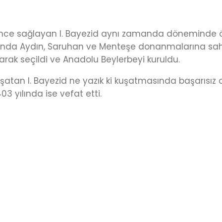
resince sağlayan I. Bayezid aynı zamanda döneminde ö
anda Aydın, Saruhan ve Menteşe donanmalarına sah
ak seçildi ve Anadolu Beylerbeyi kuruldu.
şatan I. Bayezid ne yazık ki kuşatmasında başarısız 
03 yılında ise vefat etti.