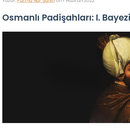
Yazar:
Fatma Nur Şahin
on
1 Haziran 2022
Osmanlı Padişahları: I. Bayez