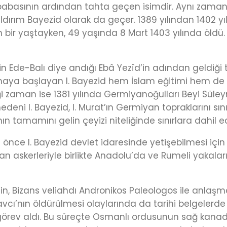
d, babasının ardından tahta geçen isimdir. Aynı za
ıldırım Bayezid olarak da geçer. 1389 yılından 1402 yı
n bir yaştayken, 49 yaşında 8 Mart 1403 yılında öldü
 Ede-Balı diye andığı Ebâ Yezîd’in adından geldiği ta
aya başlayan I. Bayezid hem İslam eğitimi hem de ask
 zaman ise 1381 yılında Germiyanoğulları Beyi Süley
edeni I. Bayezid, I. Murat’ın Germiyan topraklarını sın
n tamamını gelin çeyizi niteliğinde sınırlara dahil ed
e I. Bayezid devlet idaresinde yetişebilmesi için S
an askerleriyle birlikte Anadolu’da ve Rumeli yakala
ey’in, Bizans veliahdı Andronikos Paleologos ile anl
’nın öldürülmesi olaylarında da tarihi belgelerde ism
 görev aldı. Bu süreçte Osmanlı ordusunun sağ kanad