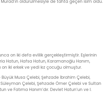
. Murad’ın öldürülmesiyle de tahta geçen isim oldu.
 on iki defa evlilik gerçekleştirmiştir. Eşlerinin
 Maria Hatun, Hafsa Hatun, Karamanoğlu Hanım,
on iki erkek ve yedi kız çocuğu olmuştur.
de Büyük Musa Çelebi, Şehzade İbrahim Çelebi,
n Süleyman Çelebi, Şehzade Ömer Çelebi ve Sultan
n ve Fatıma Hanım’dır. Devlet Hatun’un ve I.