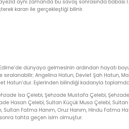
. Bayezid aynı zamanda bu savaş sonrasında babası I
rek kararı ile gerçekleştiği bilinir.
 Edirne’de dünyaya gelmesinin ardından hayatı boyunca
lde sıralanabilir; Angelina Hatun, Devlet Şah Hatun,
t Hatun’dur. Eşlerinden bilindiği kadarıyla toplamda 
, Şehzade İsa Çelebi, Şehzade Mustafa Çelebi, Şehza
ade Hasan Çelebi, Sultan Küçük Musa Çelebi, Sulta
, Sultan Fatma Hanım, Oruz Hanım, Hindu Fatma Hatu
 sonra tahta geçen isim olmuştur.