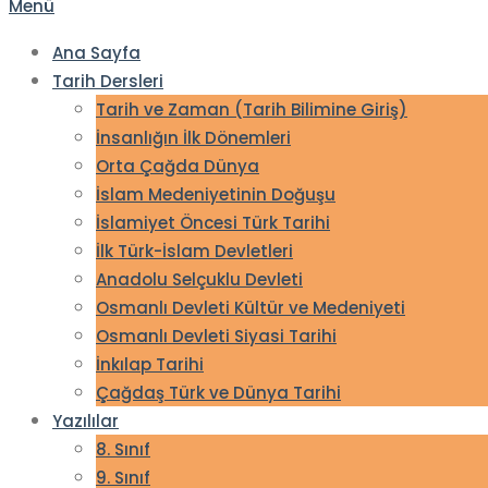
Menü
Ana Sayfa
Tarih Dersleri
Tarih ve Zaman (Tarih Bilimine Giriş)
İnsanlığın İlk Dönemleri
Orta Çağda Dünya
İslam Medeniyetinin Doğuşu
İslamiyet Öncesi Türk Tarihi
İlk Türk-İslam Devletleri
Anadolu Selçuklu Devleti
Osmanlı Devleti Kültür ve Medeniyeti
Osmanlı Devleti Siyasi Tarihi
İnkılap Tarihi
Çağdaş Türk ve Dünya Tarihi
Yazılılar
8. Sınıf
9. Sınıf