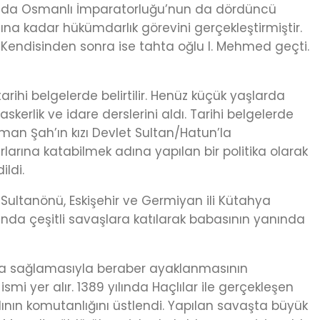
manda Osmanlı İmparatorluğu’nun da dördüncü
lına kadar hükümdarlık görevini gerçekleştirmiştir.
. Kendisinden sonra ise tahta oğlu I. Mehmed geçti.
rihi belgelerde belirtilir. Henüz küçük yaşlarda
erlik ve idare derslerini aldı. Tarihi belgelerde
man Şah’ın kızı Devlet Sultan/Hatun’la
ırlarına katabilmek adına yapılan bir politika olarak
ildi.
ultanönü, Eskişehir ve Germiyan ili Kütahya
rında çeşitli savaşlara katılarak babasının yanında
aşma sağlamasıyla beraber ayaklanmasının
i yer alır. 1389 yılında Haçlılar ile gerçekleşen
ının komutanlığını üstlendi. Yapılan savaşta büyük