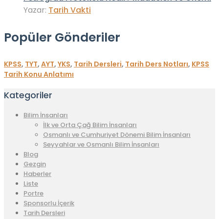
Yazar:
Tarih Vakti
Popüler Gönderiler
KPSS
,
TYT
,
AYT
,
YKS
,
Tarih Dersleri
,
Tarih Ders Notları
,
KPSS
Tarih Konu Anlatımı
Kategoriler
Bilim İnsanları
İlk ve Orta Çağ Bilim İnsanları
Osmanlı ve Cumhuriyet Dönemi Bilim İnsanları
Seyyahlar ve Osmanlı Bilim İnsanları
Blog
Gezgin
Haberler
Liste
Portre
Sponsorlu İçerik
Tarih Dersleri