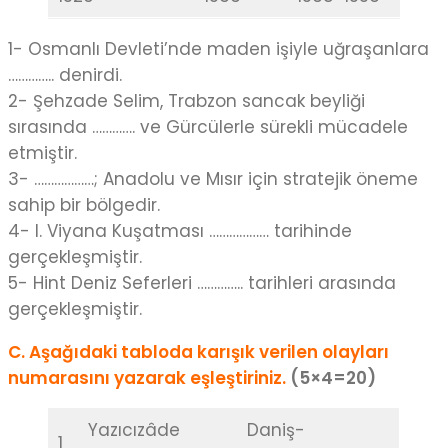
1- Osmanlı Devleti’nde maden işiyle uğraşanlara
………….. denirdi.
2- Şehzade Selim, Trabzon sancak beyliği
sırasında …………. ve Gürcülerle sürekli mücadele
etmiştir.
3- ………………; Anadolu ve Mısır için stratejik öneme
sahip bir bölgedir.
4- I. Viyana Kuşatması ……………… tarihinde
gerçekleşmiştir.
5- Hint Deniz Seferleri ………….. tarihleri arasında
gerçekleşmiştir.
C. Aşağıdaki tabloda karışık verilen olayları
numarasını yazarak eşleştiriniz.
(5×4=20)
Yazıcızâde
Daniş-
1