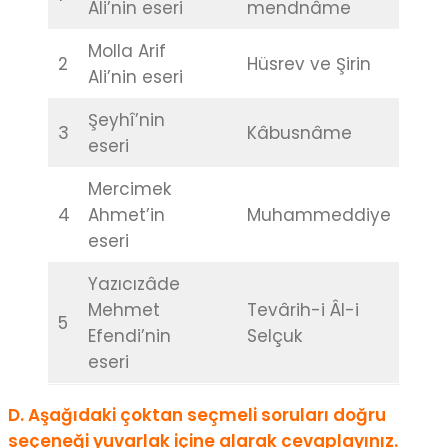
Ali’nin eseri
mendnâme
Molla Arif
2
Hüsrev ve Şirin
Ali’nin eseri
Şeyhî’nin
3
Kâbusnâme
eseri
Mercimek
4
Ahmet’in
Muhammeddiye
eseri
Yazıcızâde
Mehmet
Tevârih-i Âl-i
5
Efendi’nin
Selçuk
eseri
D. Aşağıdaki çoktan seçmeli soruları doğru
seçeneği yuvarlak içine alarak cevaplayınız.