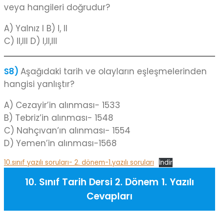
veya hangileri doğrudur?
A) Yalnız I B) I, II
C) II,III D) I,II,III
S8)
Aşağıdaki tarih ve olayların eşleşmelerinden
hangisi yanlıştır?
A) Cezayir’in alınması- 1533
B) Tebriz’in alınması- 1548
C) Nahçıvan’ın alınması- 1554
D) Yemen’in alınması-1568
10.sınıf yazılı soruları- 2. dönem-1.yazılı soruları
İndir
10. Sınıf Tarih Dersi 2. Dönem 1. Yazılı
Cevapları