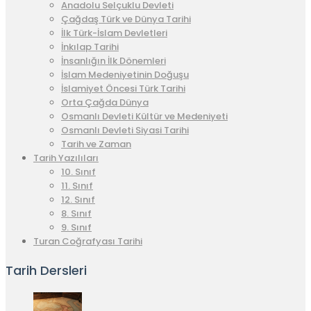
Anadolu Selçuklu Devleti
Çağdaş Türk ve Dünya Tarihi
İlk Türk-İslam Devletleri
İnkılap Tarihi
İnsanlığın İlk Dönemleri
İslam Medeniyetinin Doğuşu
İslamiyet Öncesi Türk Tarihi
Orta Çağda Dünya
Osmanlı Devleti Kültür ve Medeniyeti
Osmanlı Devleti Siyasi Tarihi
Tarih ve Zaman
Tarih Yazılıları
10. Sınıf
11. Sınıf
12. Sınıf
8. Sınıf
9. Sınıf
Turan Coğrafyası Tarihi
Tarih Dersleri