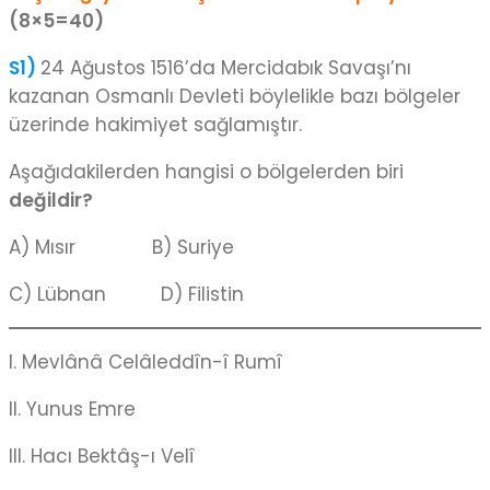
(8×5=40)
S1)
24 Ağustos 1516’da Mercidabık Savaşı’nı
kazanan Osmanlı Devleti böylelikle bazı bölgeler
üzerinde hakimiyet sağlamıştır.
Aşağıdakilerden hangisi o bölgelerden biri
değildir?
A) Mısır B) Suriye
C) Lübnan D) Filistin
I. Mevlânâ Celâleddîn-î Rumî
II. Yunus Emre
III. Hacı Bektâş-ı Velî