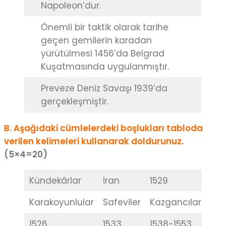
Napoleon’dur.
Önemli bir taktik olarak tarihe
geçen gemilerin karadan
yürütülmesi 1456’da Belgrad
Kuşatmasında uygulanmıştır.
Preveze Deniz Savaşı 1939’da
gerçekleşmiştir.
B. Aşağıdaki cümlelerdeki boşlukları tabloda
verilen kelimeleri kullanarak doldurunuz.
(5×4=20)
Kündekârlar
İran
1529
Akk
Karakoyunlular
Safeviler
Kazgancılar
153
1526
1533
1538-1553
Sur