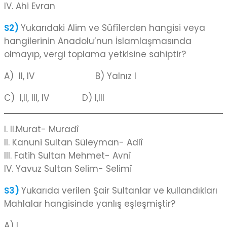
IV. Ahi Evran
S2)
Yukarıdaki Alim ve Sûfîlerden hangisi veya
hangilerinin Anadolu’nun İslamlaşmasında
olmayıp, vergi toplama yetkisine sahiptir?
A) II, IV B) Yalnız I
C) I,II, III, IV D) I,III
I. II.Murat- Muradî
II. Kanuni Sultan Süleyman- Adlî
III. Fatih Sultan Mehmet- Avnî
IV. Yavuz Sultan Selim- Selimî
S3)
Yukarıda verilen Şair Sultanlar ve kullandıkları
Mahlalar hangisinde yanlış eşleşmiştir?
A) I.