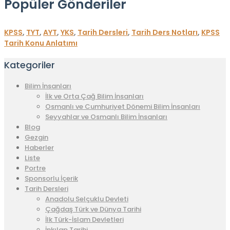
Popüler Gönderiler
KPSS
,
TYT
,
AYT
,
YKS
,
Tarih Dersleri
,
Tarih Ders Notları
,
KPSS
Tarih Konu Anlatımı
Kategoriler
Bilim İnsanları
İlk ve Orta Çağ Bilim İnsanları
Osmanlı ve Cumhuriyet Dönemi Bilim İnsanları
Seyyahlar ve Osmanlı Bilim İnsanları
Blog
Gezgin
Haberler
Liste
Portre
Sponsorlu İçerik
Tarih Dersleri
Anadolu Selçuklu Devleti
Çağdaş Türk ve Dünya Tarihi
İlk Türk-İslam Devletleri
İnkılap Tarihi