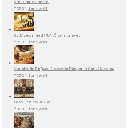
Dört Halife Dönemi
Yazar:
Tarih Vakti
Hz. Muhammed (S.A.V) ve İslamiyet
Yazar:
Tarih Vakti
İslamiyetin Doğuşu Sırasında Dünyanın Genel Durumu
Yazar:
Tarih Vakti
Orta Çağ’da Hukuk
Yazar:
Tarih Vakti