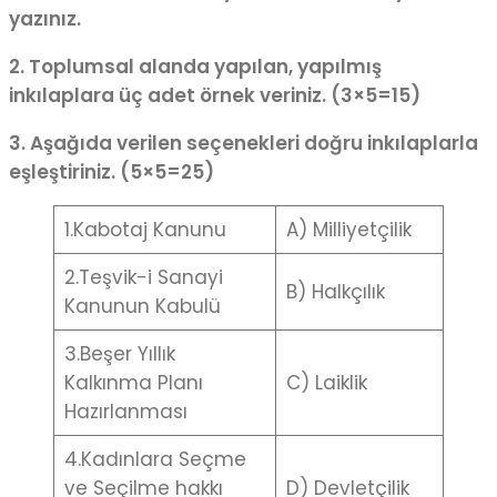
yazınız.
2. Toplumsal alanda yapılan, yapılmış
inkılaplara üç adet örnek veriniz. (3×5=15)
3. Aşağıda verilen seçenekleri doğru inkılaplarla
eşleştiriniz. (5×5=25)
1.Kabotaj Kanunu
A) Milliyetçilik
2.Teşvik-i Sanayi
B) Halkçılık
Kanunun Kabulü
3.Beşer Yıllık
Kalkınma Planı
C) Laiklik
Hazırlanması
4.Kadınlara Seçme
ve Seçilme hakkı
D) Devletçilik