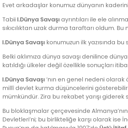
Evet arkadaşlar konumuz dünyanın kaderini
Tabii
I.Dünya Savaşı
ayrıntıları ile ele alın
sıkıcılıktan uzak durma taraftarı oldum. Bu 
I.Dünya Savaşı
konumuzun ilk yazısında bu s
Belki aklımıza dünya savaşı denilince dünyad
katıldığı ülkeler değil özellikle sonuçları iti
I.Dünya Savaşı
‘nın en genel nedeni olarak öze
millî devlet kurma düşüncelerini gösterebili
mümkündür. Zira bu rekabet yarışı giderek
Bu bloklaşmalar çerçevesinde Almanya’nın 
Devletleri’ni; bu birlikteliğe karşı olarak ise 
Rusya’nın da katılmasıyla 1907’de
Üçlü İtilaf