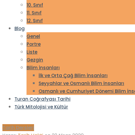
10. Sınıf
11. Sınıf
12. Sınıf
Blog
Genel
Portre
Liste
Gezgin
Bilim İnsanları
İlk ve Orta Çağ Bilim İnsanları
Seyyahlar ve Osmanlı Bilim İnsanları
Osmanlı ve Cumhuriyet Dönemi Bilim İns
Turan Coğrafyası Tarihi
Türk Mitolojisi ve Kültür
Tarih Dersleri