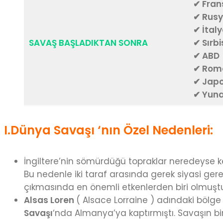
✔ Fran
✔ Rus
✔ İtal
SAVAŞ BAŞLADIKTAN SONRA
✔ Sırb
✔ ABD
✔ Rom
✔ Jap
✔ Yuna
I.Dünya Savaşı
‘nın Özel Nedenleri:
İngiltere’nin sömürdüğü topraklar neredeyse ken
Bu nedenle iki taraf arasında gerek siyasi ge
çıkmasında en önemli etkenlerden biri olmuşt
Alsas Loren
( Alsace Lorraine ) adındaki bölg
Savaşı
‘nda Almanya’ya kaptırmıştı. Savaşın bi