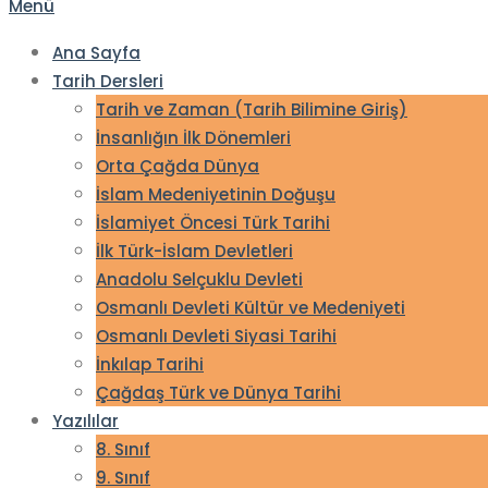
Menü
Ana Sayfa
Tarih Dersleri
Tarih ve Zaman (Tarih Bilimine Giriş)
İnsanlığın İlk Dönemleri
Orta Çağda Dünya
İslam Medeniyetinin Doğuşu
İslamiyet Öncesi Türk Tarihi
İlk Türk-İslam Devletleri
Anadolu Selçuklu Devleti
Osmanlı Devleti Kültür ve Medeniyeti
Osmanlı Devleti Siyasi Tarihi
İnkılap Tarihi
Çağdaş Türk ve Dünya Tarihi
Yazılılar
8. Sınıf
9. Sınıf