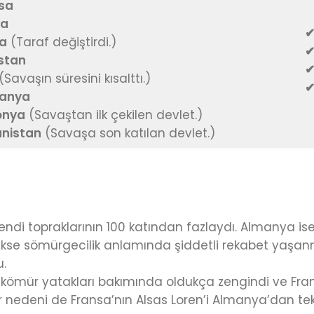
sa
ya
✔
ya
(Taraf değiştirdi.)
✔
istan
✔
(Savaşın süresini kısalttı.)
✔
anya
onya
(Savaştan ilk çekilen devlet.)
nistan
(Savaşa son katılan devlet.)
di topraklarının 100 katından fazlaydı. Almanya ise s
rekse sömürgecilik anlamında şiddetli rekabet yaşan
u.
e kömür yatakları bakımında oldukça zengindi ve Fran
r nedeni de Fransa’nın Alsas Loren’i Almanya’dan te