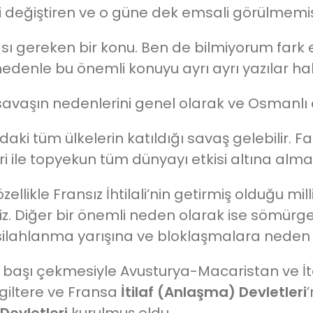
 değiştiren ve o güne dek emsali görülmemi
ması gereken bir konu. Ben de bilmiyorum fark 
nedenle bu önemli konuyu ayrı ayrı yazılar ha
avaşın nedenlerini genel olarak ve Osmanlı 
aki tüm ülkelerin katıldığı savaş gelebilir. 
bari ile topyekun tüm dünyayı etkisi altına alma
llikle Fransız İhtilali’nin getirmiş olduğu mill
riz. Diğer bir önemli neden olarak ise sömürg
 silahlanma yarışına ve bloklaşmalara neden
başı çekmesiyle Avusturya-Macaristan ve İt
İngiltere ve Fransa
İtilaf (Anlaşma) Devletleri
 Devletleri
kurulmuş oldu.