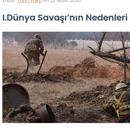
Yazar:
Tarih Vakti
on
22 Nisan 2020
I.Dünya Savaşı’nın Nedenleri