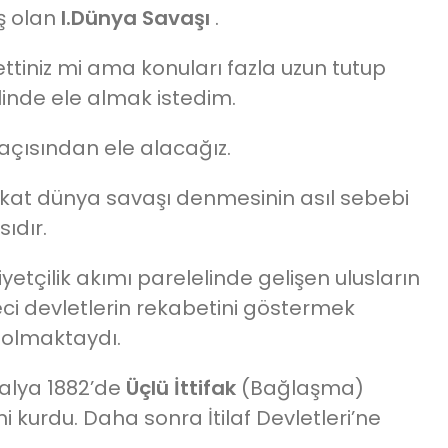
ş olan
I.Dünya Savaşı
.
ettiniz mi ama konuları fazla uzun tutup
linde ele almak istedim.
açısından ele alacağız.
Fakat dünya savaşı denmesinin asıl sebebi
sıdır.
iyetçilik akımı parelelinde gelişen ulusların
eci devletlerin rekabetini göstermek
 olmaktaydı.
alya 1882’de
Üçlü İttifak
(Bağlaşma)
’ni kurdu. Daha sonra İtilaf Devletleri’ne