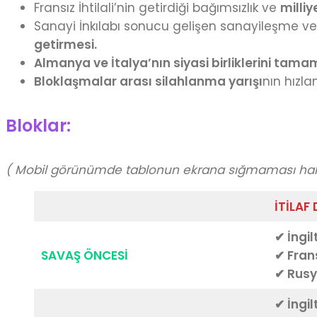
Fransız İhtilali’nin getirdiği bağımsızlık ve
milliy
Sanayi İnkılabı sonucu gelişen sanayileşme 
getirmesi.
Almanya ve İtalya’nın siyasi birliklerini ta
Bloklaşmalar arası silahlanma yarışı
nın hızla
Bloklar:
( Mobil görünümde tablonun ekrana sığmaması halin
İTİLAF
✔ İngil
SAVAŞ ÖNCESİ
✔ Fran
✔ Rus
✔ İngil