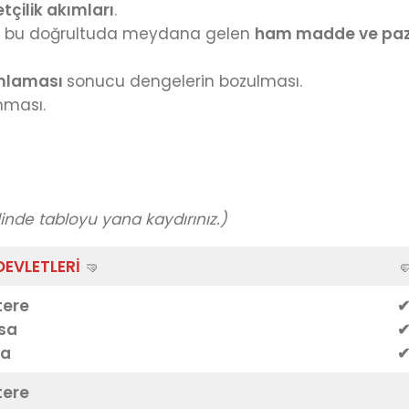
etçilik akımları
.
ve bu doğrultuda meydana gelen
ham madde ve pazar
mamlaması
sonucu dengelerin bozulması.
nması.
de tabloyu yana kaydırınız.)
 DEVLETLERİ
🤜

tere
✔
sa
✔
ya
✔
tere