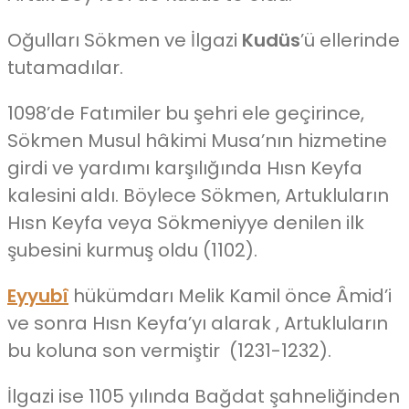
Oğulları Sökmen ve İlgazi
Kudüs
’ü ellerinde
tutamadılar.
1098’de Fatımiler bu şehri ele geçirince,
Sökmen Musul hâkimi Musa’nın hizmetine
girdi ve yardımı karşılığında Hısn Keyfa
kalesini aldı. Böylece Sökmen, Artukluların
Hısn Keyfa veya Sökmeniyye denilen ilk
şubesini kurmuş oldu (1102).
Eyyubî
hükümdarı Melik Kamil önce Âmid’i
ve sonra Hısn Keyfa’yı alarak , Artukluların
bu koluna son vermiştir (1231-1232).
İlgazi ise 1105 yılında Bağdat şahneliğinden