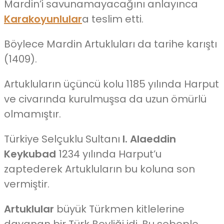
Mardin’i savunamayacağını anlayınca
Karakoyunlular
a teslim etti.
Böylece Mardin Artukluları da tarihe karıştı
(1409).
Artukluların üçüncü kolu 1185 yılında Harput
ve civarında kurulmuşsa da uzun ömürlü
olmamıştır.
Türkiye Selçuklu Sultanı
I. Alaeddin
Keykubad
1234 yılında Harput’u
zaptederek Artukluların bu koluna son
vermiştir.
Artuklular
büyük Türkmen kitlelerine
dayanan bir Türk Beyliği idi. Bu sebeple