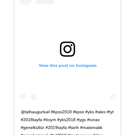
View this post on Instagram
@talhaugurluel #kpss2018 #kpss #yks #ales #tyt
#2018tayfa #ösym #yks2018 #ygs #sınav
#genelkültür #2019tayfa #tarih #matematik