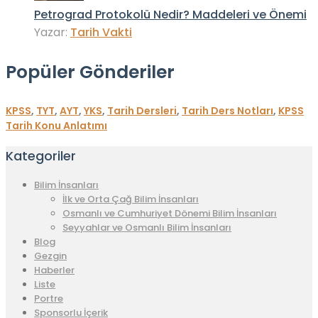
Petrograd Protokolü Nedir? Maddeleri ve Önemi
Yazar:
Tarih Vakti
Popüler Gönderiler
KPSS
,
TYT
,
AYT
,
YKS
,
Tarih Dersleri
,
Tarih Ders Notları
,
KPSS
Tarih Konu Anlatımı
Kategoriler
Bilim İnsanları
İlk ve Orta Çağ Bilim İnsanları
Osmanlı ve Cumhuriyet Dönemi Bilim İnsanları
Seyyahlar ve Osmanlı Bilim İnsanları
Blog
Gezgin
Haberler
Liste
Portre
Sponsorlu İçerik