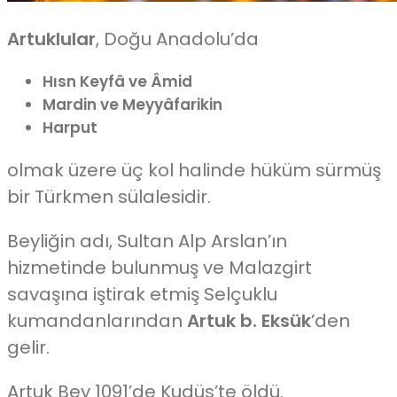
Artuklular
, Doğu Anadolu’da
Hısn Keyfâ ve Âmid
Mardin ve Meyyâfarikin
Harput
olmak üzere üç kol halinde hüküm sürmüş
bir Türkmen sülalesidir.
Beyliğin adı, Sultan Alp Arslan’ın
hizmetinde bulunmuş ve Malazgirt
savaşına iştirak etmiş Selçuklu
kumandanlarından
Artuk b. Eksük
’den
gelir.
Artuk Bey 1091’de Kudüs’te öldü.