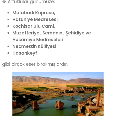
🔷 Artuklular günümüze;
Malabadi Köprüsü,
Hatuniye Medresesi,
Koçhisar Ulu Cami,
Muzafferiye , Semanin , Şehidiye ve
Hüsamiye Medreseleri
Necmettin Külliyesi
Hasankeyf
gibi birçok eser bırakmışlardır.