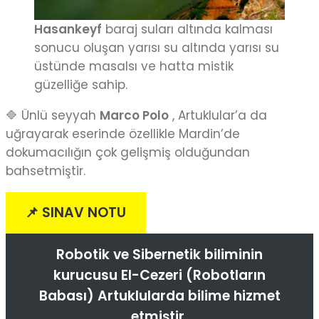
Hasankeyf
baraj suları altında kalması
sonucu oluşan yarısı su altında yarısı su
üstünde masalsı ve hatta mistik
güzelliğe sahip.
🔷 Ünlü seyyah
Marco Polo
, Artuklular’a da
uğrayarak eserinde özellikle Mardin’de
dokumacılığın çok gelişmiş olduğundan
bahsetmiştir.
📌 SINAV NOTU
Robotik ve Sibernetik biliminin
kurucusu El-Cezeri (Robotların
Babası) Artuklularda bilime hizmet
etmiştir.