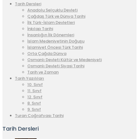
Tarih Dersleri
Anadolu Selçuklu Devleti
Çağdaş Türk ve Dünya Tarihi
İlk Türk-İslam Devletleri
İnkılap Tarihi
İnsanlığın İlk Dönemleri
İslam Medeniyetinin Doğuşu
İslamiyet Öncesi Türk Tarihi
Orta Çağda Dünya
Osmanlı Devleti Kültür ve Medeniyeti
Osmanlı Devleti Siyasi Tarihi
Tarih ve Zaman
Tarih Yazılıları
10. Sınıf
11. Sınıf
12. Sınıf
8. Sınıf
9. Sınıf
Turan Coğrafyası Tarihi
Tarih Dersleri