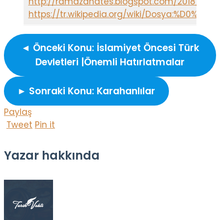
http://ramazanates.blogspot.com/2018/08/tur
https://tr.wikipedia.org/wiki/Dosya:%D0
◄ Önceki Konu: İslamiyet Öncesi Türk
Devletleri |Önemli Hatırlatmalar
► Sonraki Konu: Karahanlılar
Paylaş
Tweet
Pin it
Yazar hakkında