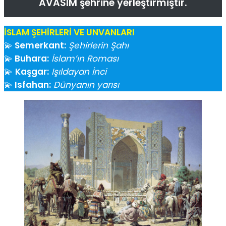
AVASIM şehrine yerleştirmiştir.
İSLAM ŞEHİRLERİ VE UNVANLARI
💫
Semerkant:
Şehirlerin Şahı
💫
Buhara:
İslam’ın Roması
💫
Kaşgar:
Işıldayan İnci
💫
Isfahan:
Dünyanın yarısı