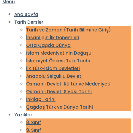
Menü
Ana Sayfa
Tarih Dersleri
Tarih ve Zaman (Tarih Bilimine Giriş)
İnsanlığın İlk Dönemleri
Orta Çağda Dünya
İslam Medeniyetinin Doğuşu
İslamiyet Öncesi Türk Tarihi
İlk Türk-İslam Devletleri
Anadolu Selçuklu Devleti
Osmanlı Devleti Kültür ve Medeniyeti
Osmanlı Devleti Siyasi Tarihi
İnkılap Tarihi
Çağdaş Türk ve Dünya Tarihi
Yazılılar
8. Sınıf
9. Sınıf