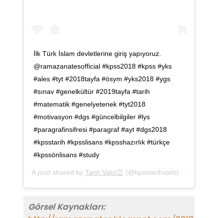
İlk Türk İslam devletlerine giriş yapıyoruz.
@ramazanatesofficial #kpss2018 #kpss #yks
#ales #tyt #2018tayfa #ösym #yks2018 #ygs
#sınav #genelkültür #2019tayfa #tarih
#matematik #genelyetenek #tyt2018
#motivasyon #dgs #güncelbilgiler #lys
#paragrafinsifresi #paragraf #ayt #dgs2018
#kpsstarih #kpsslisans #kpsshazırlık #türkçe
#kpssönlisans #study
A post shared by
Tarih Vakti⏰
(@kpsstarihvakti) on
Nov 12,
Görsel Kaynakları: