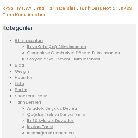
KPSS
,
TYT
,
AYT
,
YKS
,
Tarih Dersleri
,
Tarih Ders Notları
,
KPSS
Tarih Konu Anlatımı
Kategoriler
Bilim İnsanları
İlk ve Orta Çağ Bilim İnsanları
Osmanlı ve Cumhuriyet Dönemi Bilim İnsanları
Seyyahlar ve Osmanlı Bilim İnsanları
Blog
Gezgin
Haberler
Liste
Portre
Sponsorlu İçerik
Tarih Dersleri
Anadolu Selçuklu Devleti
Çağdaş Türk ve Dünya Tarihi
İlk Türk-İslam Devletleri
İnkılap Tarihi
İnsanlığın İlk Dönemleri