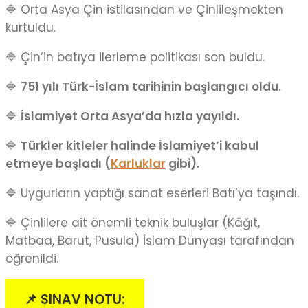
🔷 Orta Asya Çin istilasından ve Çinlileşmekten
kurtuldu.
🔷 Çin’in batıya ilerleme politikası son buldu.
🔷
751 yılı Türk-İslam tarihinin başlangıcı oldu.
🔷
İslamiyet Orta Asya’da hızla yayıldı.
🔷
Türkler kitleler halinde İslamiyet’i kabul
etmeye başladı (
Karluklar
gibi).
🔷 Uygurların yaptığı sanat eserleri Batı’ya taşındı.
🔷 Çinlilere ait önemli teknik buluşlar (Kâğıt,
Matbaa, Barut, Pusula) İslam Dünyası tarafından
öğrenildi.
📌 SINAV NOTU: